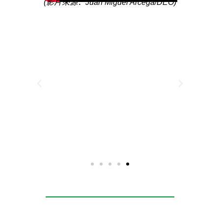
(影片來源：Juan Miguel Arcega/DEO)