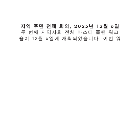
지역 주민 전체 회의, 2025년 12월 6일
두 번째 지역사회 전체 마스터 플랜 워크
숍이 12월 6일에 개최되었습니다. 이번 워
크숍에서는 지난 9월에 열린 첫 번째 워크
숍에서 수렴된 지역사회 의견을 반영한 마
스터 플랜 디자인의 다음 버전을 발표했으
며, 지역사회의 주요 관심사인 모임, 소속
감, 연결성을 중심으로 편의시설과 야외
공간 유형을 구체화하는 데 중점을 두었습
니다. 주요 워크숍은 Zoom을 통해 진행되
었으며, LA 종합 의료 센터와 알마 가족
서비스 센터에서 두 곳의 현장 참여 모임
이 동시에 열려 총 160명이 참석했습니다.